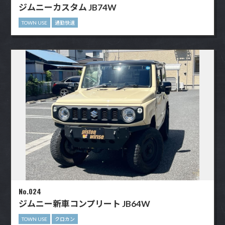
ジムニーカスタム JB74W
TOWN USE
通勤快速
No.024
ジムニー新車コンプリート JB64W
TOWN USE
クロカン