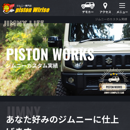
デモカー
アクセス
メニュー
ジムニーのカスタム実績
P
I
S
T
O
N
W
O
R
K
S
ジムニーカスタム実績
J
I
M
N
Y
あなた好みのジムニーに仕上